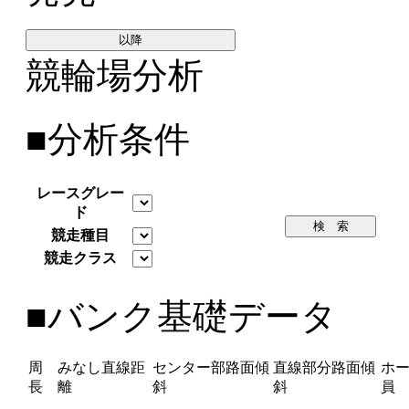
以降
競輪場分析
■分析条件
レースグレー
ド
検 索
競走種目
競走クラス
■バンク基礎データ
周
みなし直線距
センター部路面傾
直線部分路面傾
ホ
長
離
斜
斜
員