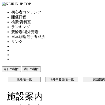
初心者コンテンツ
開催日程
検索/資料室
ランキング
競輪場/場外売場
日本競輪選手養成所
リンク
今日の開催
明日の開催
競輪場一覧
場外車券売場一覧
施設案
施設案内