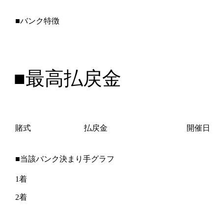
■バンク特徴
■最高払戻金
賭式
払戻金
開催日
■当該バンク決まり手グラフ
1着
2着