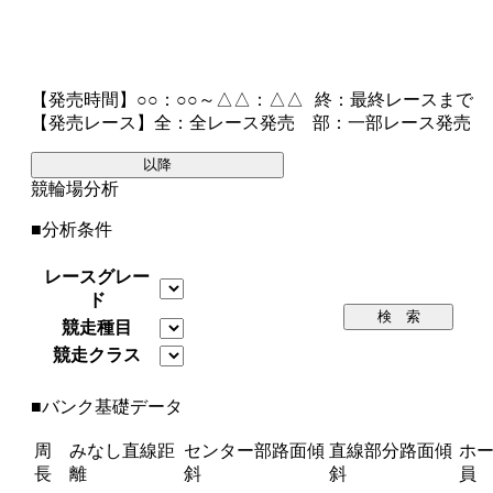
【発売時間】
○○：○○～△△：△△
終
：最終レースまで
【発売レース】
全
：全レース発売
部
：一部レース発売
以降
競輪場分析
■分析条件
レースグレー
ド
検 索
競走種目
競走クラス
■バンク基礎データ
周
みなし直線距
センター部路面傾
直線部分路面傾
ホ
長
離
斜
斜
員