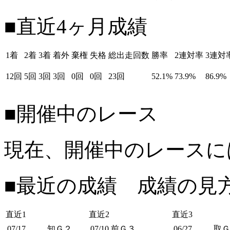
■直近4ヶ月成績
1着
2着
3着
着外
棄権
失格
総出走回数
勝率
2連対率
3連対
12回
5回
3回
3回
0回
0回
23回
52.1%
73.9%
86.9%
■開催中のレース
現在、開催中のレースに
■最近の成績 成績の見
直近1
直近2
直近3
07/17
知Ｇ２
07/10
前Ｇ３
06/27
取Ｇ