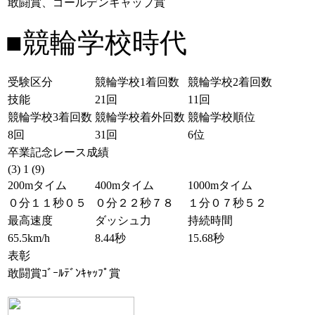
敢闘賞、ゴールデンキャップ賞
■競輪学校時代
受験区分
競輪学校1着回数
競輪学校2着回数
技能
21回
11回
競輪学校3着回数
競輪学校着外回数
競輪学校順位
8回
31回
6位
卒業記念レース成績
(3) 1 (9)
200mタイム
400mタイム
1000mタイム
０分１１秒０５
０分２２秒７８
１分０７秒５２
最高速度
ダッシュ力
持続時間
65.5km/h
8.44秒
15.68秒
表彰
敢闘賞ｺﾞｰﾙﾃﾞﾝｷｬｯﾌﾟ賞