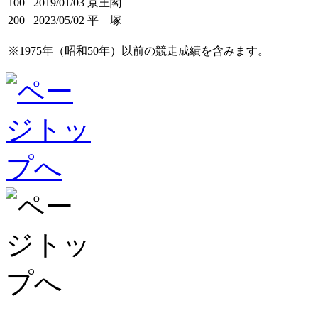
100
2019/01/03
京王閣
200
2023/05/02
平 塚
※1975年（昭和50年）以前の競走成績を含みます。