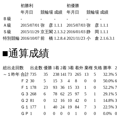
初勝利
初優勝
年月日
競輪場
成績
年月日
競輪場
成績
Ｂ級
-
-
-
-
-
-
Ａ級
2015/07/01
弥 彦
1.1.1
2015/07/03
弥 彦
1.1.1
Ｓ級
2015/11/29
京王閣
2.1.3.2
2016/01/03
静 岡
1.1.1
特別競輪
2016/10/07
前 橋
1.2.8.4
2021/11/23
小 倉
2.1.6.3.1
■通算成績
総出走回数
出走数
優勝
1着
2着
3着
着外
棄権
失格
勝率
～１昨年
合計
735
35
238
141
73
265
13
5
32.3%
Ｆ２
30
5
15
3
4
8
0
0
50.0%
Ｆ１
178
23
93
36
15
33
1
0
52.2%
Ｇ３
268
6
78
62
25
97
5
1
29.1%
Ｇ２
81
0
12
16
10
42
0
1
14.8%
Ｇ１
177
1
40
24
19
84
7
3
22.5%
ＧＰ
1
0
0
0
0
1
0
0
0.0%