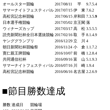
オールスター競輪
2017/08/11
平
9.7.5.4
サマーナイトフェスティバル
2017/07/15
伊 東
7.6.2
高松宮記念杯競輪
2017/06/15
岸和田
7.3.5.
9
日本選手権競輪
2017/05/02
京王閣
落
ウィナーズカップ
2017/03/17
高 松
3.5.5.5
読売新聞社杯全日本選抜競輪
2017/02/16
取 手
8.1.4.9
ヤンググランプリ
2016/12/29
立 川
4
朝日新聞社杯競輪祭
2016/11/24
小 倉
1.1.7.2
寛仁親王牌競輪
2016/10/07
前 橋
1.2.8.4
共同通信社杯
2016/09/16
富 山
5.1.9.3
サマーナイトフェスティバル
2016/07/16
川 崎
1.9.4
高松宮記念杯競輪
2016/06/16
名古屋
2.2.6.9
■節目勝数達成
勝数
達成日
競輪場