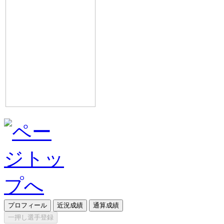
プロフィール
近況成績
通算成績
一押し選手登録