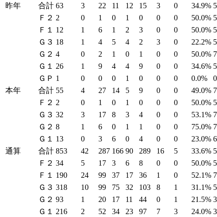
昨年
合計
63
3
22
11
12
15
3
0
34.9%
Ｆ２
2
0
1
0
1
0
0
0
50.0%
Ｆ１
12
1
6
1
2
3
0
0
50.0%
Ｇ３
18
1
4
5
4
2
3
0
22.2%
Ｇ２
4
0
2
1
0
1
0
0
50.0%
Ｇ１
26
1
9
4
4
9
0
0
34.6%
ＧＰ
1
0
0
0
1
0
0
0
0.0%
本年
合計
55
4
27
14
5
9
0
0
49.0%
Ｆ２
2
0
1
0
1
0
0
0
50.0%
Ｇ３
32
3
17
8
3
4
0
0
53.1%
Ｇ２
8
1
6
0
1
1
0
0
75.0%
Ｇ１
13
0
3
6
0
4
0
0
23.0%
通算
合計
853
42
287
166
90
289
16
5
33.6%
Ｆ２
34
5
17
3
6
8
0
0
50.0%
Ｆ１
190
24
99
37
17
36
1
0
52.1%
Ｇ３
318
10
99
75
32
103
8
1
31.1%
Ｇ２
93
1
20
17
11
44
0
1
21.5%
Ｇ１
216
2
52
34
23
97
7
3
24.0%