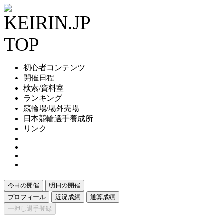
初心者コンテンツ
開催日程
検索/資料室
ランキング
競輪場/場外売場
日本競輪選手養成所
リンク
今日の開催
明日の開催
プロフィール
近況成績
通算成績
一押し選手登録