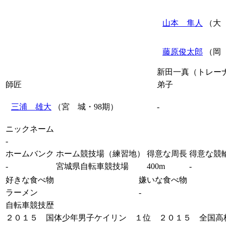
山本 隼人
（大 
藤原俊太郎
（岡 
新田一真（トレー
師匠
弟子
三浦 雄大
（宮 城・98期）
-
ニックネーム
-
ホームバンク
ホーム競技場（練習地）
得意な周長
得意な競
-
宮城県自転車競技場
400m
-
好きな食べ物
嫌いな食べ物
ラーメン
-
自転車競技歴
２０１５ 国体少年男子ケイリン １位 ２０１５ 全国高