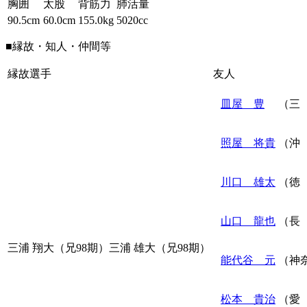
胸囲
太股
背筋力
肺活量
90.5cm
60.0cm
155.0kg
5020cc
■縁故・知人・仲間等
縁故選手
友人
皿屋 豊
（三 
照屋 将貴
（沖 
川口 雄太
（徳 
山口 龍也
（長 
三浦 翔大（兄98期）三浦 雄大（兄98期）
能代谷 元
（神奈
松本 貴治
（愛 