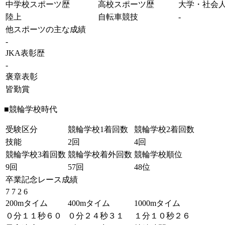
中学校スポーツ歴
高校スポーツ歴
大学・社会
陸上
自転車競技
-
他スポーツの主な成績
-
JKA表彰歴
-
褒章表彰
皆勤賞
■競輪学校時代
受験区分
競輪学校1着回数
競輪学校2着回数
技能
2回
4回
競輪学校3着回数
競輪学校着外回数
競輪学校順位
9回
57回
48位
卒業記念レース成績
7 7 2 6
200mタイム
400mタイム
1000mタイム
０分１１秒６０
０分２４秒３１
１分１０秒２６