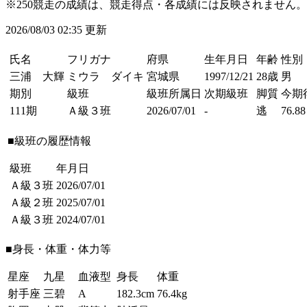
※250競走の成績は、競走得点・各成績には反映されません。
2026/08/03 02:35 更新
氏名
フリガナ
府県
生年月日
年齢
性別
三浦 大輝
ミウラ ダイキ
宮城県
1997/12/21
28歳
男
期別
級班
級班所属日
次期級班
脚質
今期
111期
Ａ級３班
2026/07/01
-
逃
76.88
■級班の履歴情報
級班
年月日
Ａ級３班
2026/07/01
Ａ級２班
2025/07/01
Ａ級３班
2024/07/01
■身長・体重・体力等
星座
九星
血液型
身長
体重
射手座
三碧
A
182.3cm
76.4kg