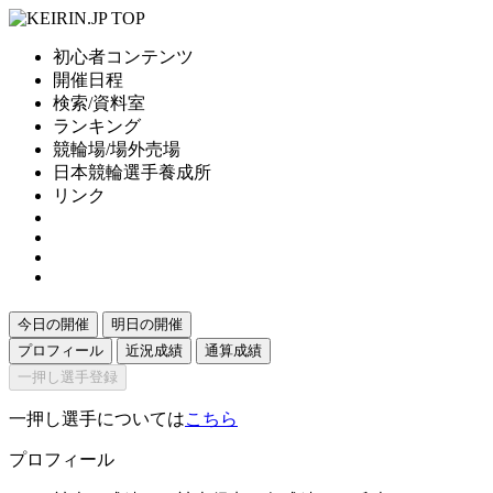
初心者コンテンツ
開催日程
検索/資料室
ランキング
競輪場/場外売場
日本競輪選手養成所
リンク
今日の開催
明日の開催
プロフィール
近況成績
通算成績
一押し選手登録
一押し選手については
こちら
プロフィール