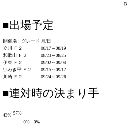
B
■出場予定
開催場 グレード
月/日
立川 Ｆ２
08/17～08/19
和歌山 Ｆ２
08/23～08/25
伊東 Ｆ２
09/02～09/04
いわき平 Ｆ２
09/15～09/17
川崎 Ｆ２
09/24～09/26
■連対時の決まり手
57%
43%
0%
0%