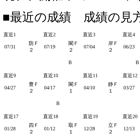
■最近の成績 成績の見
直近1
直近2
直近3
直近4
防Ｆ
閣Ｆ
岸Ｆ
07/31
07/19
07/04
06/23
２
２
２
B
B
直近9
直近10
直近11
直近12
豊Ｆ
閣Ｆ
静Ｆ
04/27
04/17
04/10
03/27
２
１
１
B
直近17
直近18
直近19
直近20
四Ｆ
取Ｆ
立Ｆ
01/28
01/12
12/28
12/13
２
１
２