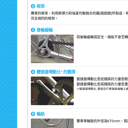
框架
賽車的框架，利用將彈力和強度均衡融合的鐵(鉻鉬鋼)所製成
完全相同的框架。
後輪齒輪
因後輪齒輪固定住，踏板不會空轉
變速器傳動比* 的選擇
變速器傳動比愈低踏踩的力量愈輕
變速器傳動比愈高踏踩的力量愈重
※變速器傳動比 連接自行車踏板齒輪之
輪胎
賽車車輪胎的外徑為675ｍｍ，