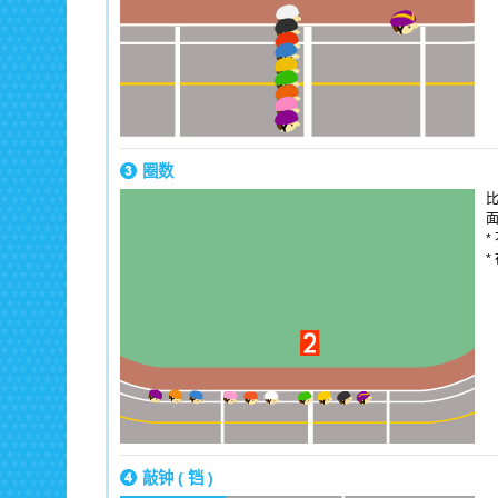
圈数
*
敲钟 ( 铛 )