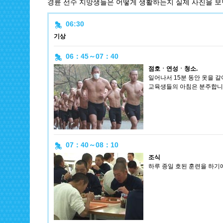
경륜 선수 지망생들은 어떻게 생활하는지 실제 사진을 
06:30
기상
06：45～07：40
점호ㆍ연성ㆍ청소.
일어나서 15분 동안 옷을 갈
교육생들의 아침은 분주합니
07：40～08：10
조식
하루 종일 호된 훈련을 하기에 