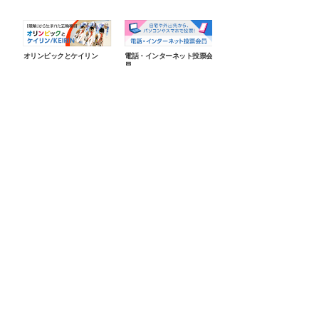
on
オリンピックとケイリン
電話・インターネット投票会
員
上の
オリンピック正式種目として
競輪場へ行かなくてもパソコ
取り
の「ケイリン」や、競輪に関
ンやスマートフォン、携帯電
す。
係のあるオリンピック競技を
話から投票できる、入会金・
ご紹介します。
年会費無料の投票会員のご案
内です。
超初心者向けKEIRINなび
ガールズケイリン公式サイト
KEIRIN.JPホーム
COPYRIGHT JKA. ALL RIGHT RESERVED.