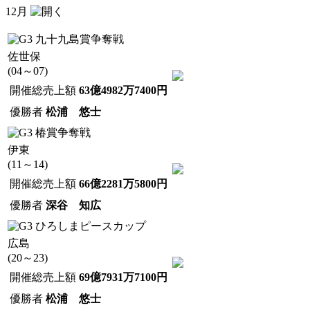
12月
九十九島賞争奪戦
佐世保
(04～07)
開催総売上額
63億4982万7400円
優勝者
松浦 悠士
椿賞争奪戦
伊東
(11～14)
開催総売上額
66億2281万5800円
優勝者
深谷 知広
ひろしまピースカップ
広島
(20～23)
開催総売上額
69億7931万7100円
優勝者
松浦 悠士