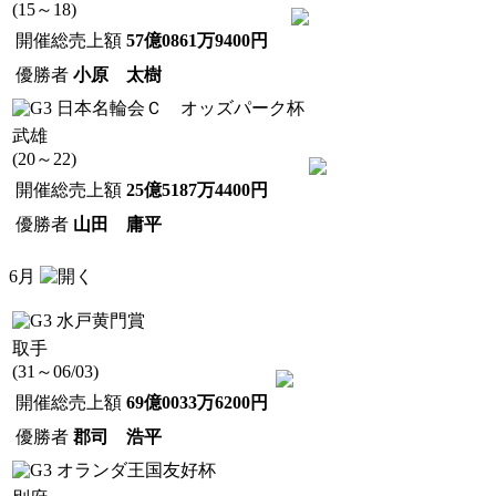
(15～18)
開催総売上額
57億0861万9400円
優勝者
小原 太樹
日本名輪会Ｃ オッズパーク杯
武雄
(20～22)
開催総売上額
25億5187万4400円
優勝者
山田 庸平
6月
水戸黄門賞
取手
(31～06/03)
開催総売上額
69億0033万6200円
優勝者
郡司 浩平
オランダ王国友好杯