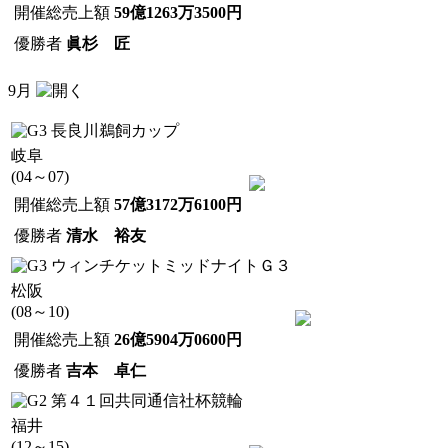
開催総売上額
59億1263万3500円
優勝者
眞杉 匠
9月
長良川鵜飼カップ
岐阜
(04～07)
開催総売上額
57億3172万6100円
優勝者
清水 裕友
ウィンチケットミッドナイトＧ３
松阪
(08～10)
開催総売上額
26億5904万0600円
優勝者
吉本 卓仁
第４１回共同通信社杯競輪
福井
(12～15)