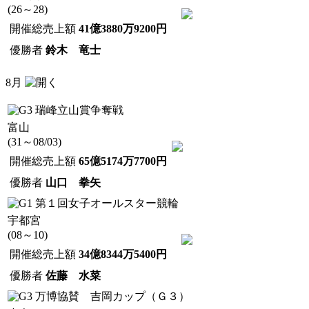
(26～28)
開催総売上額
41億3880万9200円
優勝者
鈴木 竜士
8月
瑞峰立山賞争奪戦
富山
(31～08/03)
開催総売上額
65億5174万7700円
優勝者
山口 拳矢
第１回女子オールスター競輪
宇都宮
(08～10)
開催総売上額
34億8344万5400円
優勝者
佐藤 水菜
万博協賛 吉岡カップ（Ｇ３）