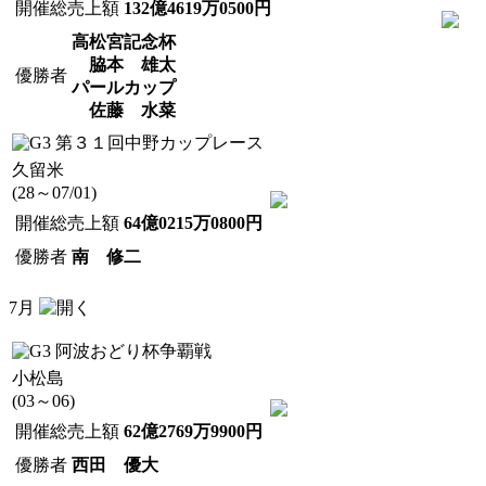
開催総売上額
132億4619万0500円
高松宮記念杯
脇本 雄太
優勝者
パールカップ
佐藤 水菜
第３１回中野カップレース
久留米
(28～07/01)
開催総売上額
64億0215万0800円
優勝者
南 修二
7月
阿波おどり杯争覇戦
小松島
(03～06)
開催総売上額
62億2769万9900円
優勝者
西田 優大