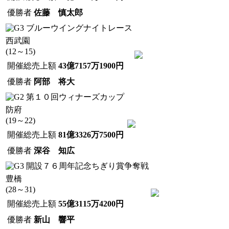
優勝者
佐藤 慎太郎
ブルーウイングナイトレース
西武園
(12～15)
開催総売上額
43億7157万1900円
優勝者
阿部 将大
第１０回ウィナーズカップ
防府
(19～22)
開催総売上額
81億3326万7500円
優勝者
深谷 知広
開設７６周年記念ちぎり賞争奪戦
豊橋
(28～31)
開催総売上額
55億3115万4200円
優勝者
新山 響平