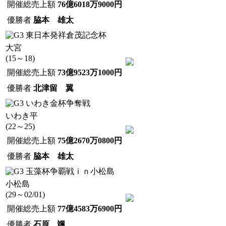
開催総売上額
76億6018万9000円
優勝者
脇本 雄太
東日本発祥倉茂記念杯
大宮
(15～18)
開催総売上額
73億9523万1000円
優勝者
北津留 翼
いわき金杯争奪戦
いわき平
(22～25)
開催総売上額
75億2670万0800円
優勝者
脇本 雄太
玉藻杯争覇戦ｉｎ小松島
小松島
(29～02/01)
開催総売上額
77億4583万6900円
優勝者
石原 颯