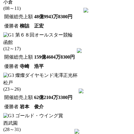
小倉
(08～11)
開催総売上額
48億9943万8300円
優勝者
柳詰 正宏
第６８回オールスター競輪
函館
(12～17)
開催総売上額
159億4604万8300円
優勝者
寺崎 浩平
燦燦ダイヤモンド滝澤正光杯
松戸
(23～26)
開催総売上額
62億2104万3300円
優勝者
岩本 俊介
ゴールド・ウイング賞
西武園
(28～31)