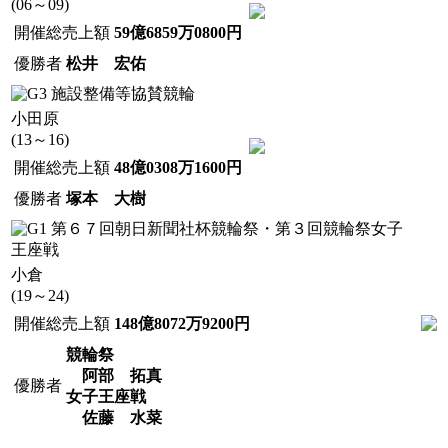
(06～09)
開催総売上額
59億6859万0800円
優勝者
松井 宏佑
施設整備等協賛競輪
小田原
(13～16)
開催総売上額
48億0308万1600円
優勝者
塚本 大樹
第６７回朝日新聞社杯競輪祭・第３回競輪祭女子
王座戦
小倉
(19～24)
開催総売上額
148億8072万9200円
競輪祭
阿部 拓真
優勝者
女子王座戦
佐藤 水菜