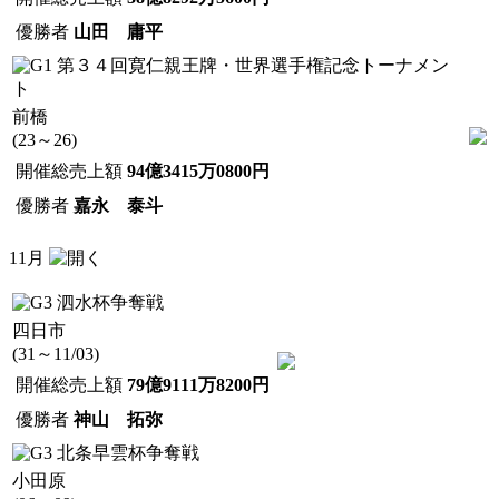
優勝者
山田 庸平
第３４回寛仁親王牌・世界選手権記念トーナメン
ト
前橋
(23～26)
開催総売上額
94億3415万0800円
優勝者
嘉永 泰斗
11月
泗水杯争奪戦
四日市
(31～11/03)
開催総売上額
79億9111万8200円
優勝者
神山 拓弥
北条早雲杯争奪戦
小田原