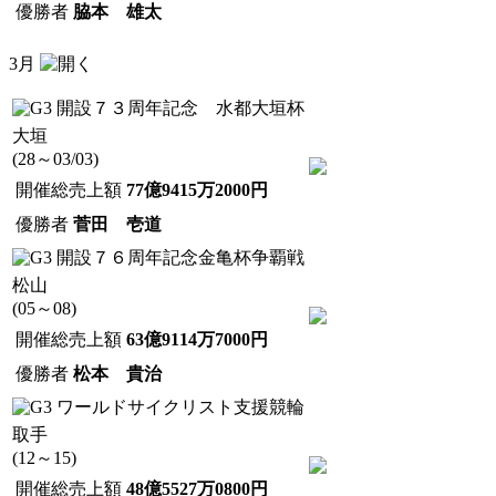
優勝者
脇本 雄太
3月
開設７３周年記念 水都大垣杯
大垣
(28～03/03)
開催総売上額
77億9415万2000円
優勝者
菅田 壱道
開設７６周年記念金亀杯争覇戦
松山
(05～08)
開催総売上額
63億9114万7000円
優勝者
松本 貴治
ワールドサイクリスト支援競輪
取手
(12～15)
開催総売上額
48億5527万0800円