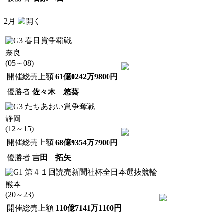
2月
春日賞争覇戦
奈良
(05～08)
開催総売上額
61億0242万9800円
優勝者
佐々木 悠葵
たちあおい賞争奪戦
静岡
(12～15)
開催総売上額
68億9354万7900円
優勝者
吉田 拓矢
第４１回読売新聞社杯全日本選抜競輪
熊本
(20～23)
開催総売上額
110億7141万1100円