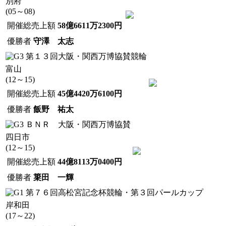
別府
(05～08)
開催総売上額
58億6611万2300円
優勝者
守澤 太志
第１３回大阪・関西万博協賛競輪
富山
(12～15)
開催総売上額
45億4420万6100円
優勝者
飯野 祐太
ＢＮＲ 大阪・関西万博協賛
四日市
(12～15)
開催総売上額
44億8113万0400円
優勝者
簗田 一輝
第７６回高松宮記念杯競輪・第３回パールカップ
岸和田
(17～22)