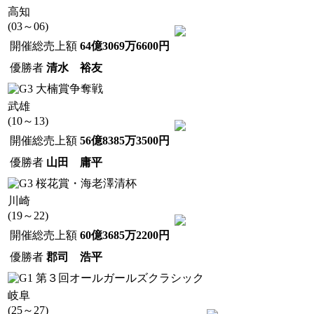
高知
(03～06)
開催総売上額
64億3069万6600円
優勝者
清水 裕友
大楠賞争奪戦
武雄
(10～13)
開催総売上額
56億8385万3500円
優勝者
山田 庸平
桜花賞・海老澤清杯
川崎
(19～22)
開催総売上額
60億3685万2200円
優勝者
郡司 浩平
第３回オールガールズクラシック
岐阜
(25～27)