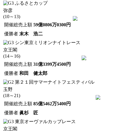
ふるさとカップ
弥彦
(10～13)
開催総売上額
59億0806万0300円
優勝者
末木 浩二
シン東京ミリオンナイトレース
京王閣
(14～16)
開催総売上額
31億3399万4500円
優勝者
和田 健太郎
第２１回サマーナイトフェスティバル
玉野
(18～21)
開催総売上額
85億5462万5400円
優勝者
眞杉 匠
東京オーヴァルカップレース
京王閣