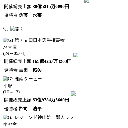
開催総売上額
38億5815万6000円
優勝者
佐藤 水菜
5月
第７９回日本選手権競輪
名古屋
(29～05/04)
開催総売上額
165億4267万3200円
優勝者
吉田 拓矢
湘南ダービー
平塚
(10～13)
開催総売上額
63億9784万5600円
優勝者
郡司 浩平
レジェンド神山雄一郎カップ
宇都宮