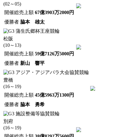
(02～05)
開催総売上額
67億3903万2000円
優勝者
脇本 雄太
蒲生氏郷杯王座競輪
松阪
(10～13)
開催総売上額
59億7126万5000円
優勝者
新山 響平
アジア・アジアパラ大会協賛競輪
豊橋
(16～19)
開催総売上額
45億5963万1300円
優勝者
脇本 勇希
施設整備等協賛競輪
別府
(16～19)
開催総売上額
38億8292万5600円