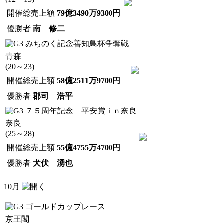
開催総売上額
79億3490万9300円
優勝者
南 修二
みちのく記念善知鳥杯争奪戦
青森
(20～23)
開催総売上額
58億2511万9700円
優勝者
郡司 浩平
７５周年記念 平安賞ｉｎ奈良
奈良
(25～28)
開催総売上額
55億4755万4700円
優勝者
犬伏 湧也
10月
ゴールドカップレース
京王閣