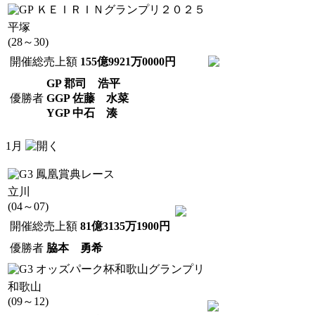
ＫＥＩＲＩＮグランプリ２０２５
平塚
(28～30)
開催総売上額
155億9921万0000円
GP 郡司 浩平
優勝者
GGP 佐藤 水菜
YGP 中石 湊
1月
鳳凰賞典レース
立川
(04～07)
開催総売上額
81億3135万1900円
優勝者
脇本 勇希
オッズパーク杯和歌山グランプリ
和歌山
(09～12)